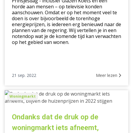
Prinsjesdag - inclusief Glazen Koets en een
horde aan mensen – op televisie konden
van
aanschouwen. Omdat er op het moment veel te
wonen?
doen is over bijvoorbeeld de torenhoge
energieprijzen, is iedereen erg benieuwd naar de
plannen van de regering. Wij vertellen je in een
notendop wat je de komende tijd kan verwachten
op het gebied van wonen.
21 sep. 2022
Meer lezen
Ondanks
Woningmarkt
dat
de
druk
Ondanks dat de druk op de
op
woningmarkt iets afneemt,
de