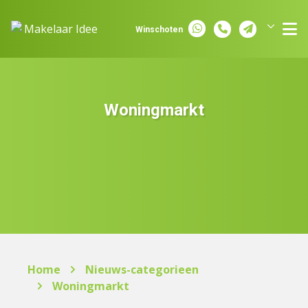
Spring naar inhoud
Winschoten
Groningen
Assen
Woningmarkt
Home
Nieuws-categorieen
Woningmarkt