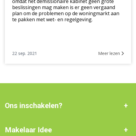
omdat het demissionaire kabinet geen grote
beslissingen mag maken is er geen vergaand
plan om de problemen op de woningmarkt aan
te pakken met wet- en regelgeving.
22 sep. 2021
Meer lezen
Ons inschakelen?
Werkgebied: Noord-
De beste deal
Nederland
Makelaar Idee