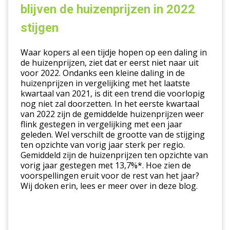
woningmarkt
blijven de huizenprijzen in 2022
iets
stijgen
afneemt,
blijven
Waar kopers al een tijdje hopen op een daling in
de
de huizenprijzen, ziet dat er eerst niet naar uit
huizenprijzen
voor 2022. Ondanks een kleine daling in de
in
huizenprijzen in vergelijking met het laatste
2022
kwartaal van 2021, is dit een trend die voorlopig
nog niet zal doorzetten. In het eerste kwartaal
stijgen
van 2022 zijn de gemiddelde huizenprijzen weer
flink gestegen in vergelijking met een jaar
geleden. Wel verschilt de grootte van de stijging
ten opzichte van vorig jaar sterk per regio.
Gemiddeld zijn de huizenprijzen ten opzichte van
vorig jaar gestegen met 13,7%*. Hoe zien de
voorspellingen eruit voor de rest van het jaar?
Wij doken erin, lees er meer over in deze blog.