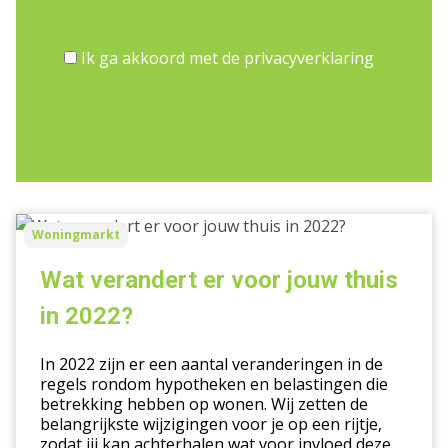
Ik ga akkoord met de privacyverklaring
Wat
Woningmarkt
verandert
er
Wat verandert er voor jouw thuis
voor
in 2022?
jouw
thuis
In 2022 zijn er een aantal veranderingen in de
in
regels rondom hypotheken en belastingen die
2022?
betrekking hebben op wonen. Wij zetten de
belangrijkste wijzigingen voor je op een rijtje,
zodat jij kan achterhalen wat voor invloed deze