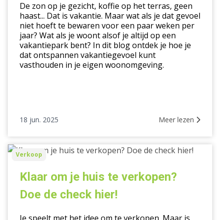
waar
De zon op je gezicht, koffie op het terras, geen
je
haast... Dat is vakantie. Maar wat als je dat gevoel
niet hoeft te bewaren voor een paar weken per
écht
jaar? Wat als je woont alsof je altijd op een
gelukkig
vakantiepark bent? In dit blog ontdek je hoe je
van
dat ontspannen vakantiegevoel kunt
wordt
vasthouden in je eigen woonomgeving.
18 jun. 2025
Meer lezen
Klaar
Verkoop
om
je
Klaar om je huis te verkopen?
huis
Doe de check hier!
te
verkopen?
Je speelt met het idee om te verkopen. Maar is