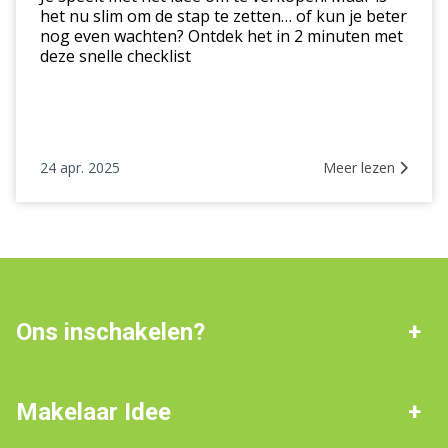
Doe
het nu slim om de stap te zetten… of kun je beter
de
nog even wachten? Ontdek het in 2 minuten met
check
deze snelle checklist
hier!
24 apr. 2025
Meer lezen
Ons inschakelen?
Werkgebied: Noord-
De beste deal
Nederland
Makelaar Idee