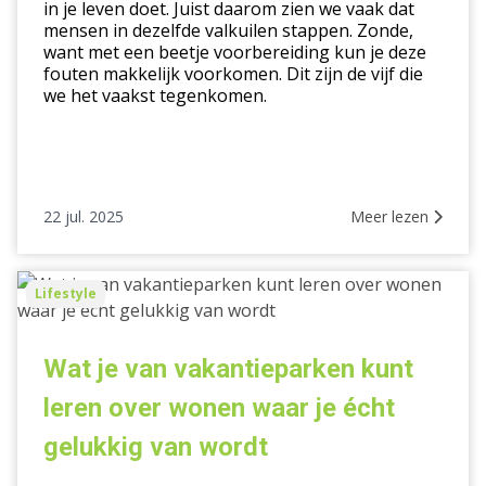
in je leven doet. Juist daarom zien we vaak dat
het
mensen in dezelfde valkuilen stappen. Zonde,
kopen
want met een beetje voorbereiding kun je deze
van
fouten makkelijk voorkomen. Dit zijn de vijf die
we het vaakst tegenkomen.
een
huis
22 jul. 2025
Meer lezen
Wat
Lifestyle
je
van
vakantieparken
Wat je van vakantieparken kunt
kunt
leren over wonen waar je écht
leren
over
gelukkig van wordt
wonen