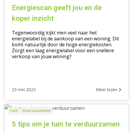
jou
Energiescan geeft jou en de
en
koper inzicht
de
koper
Tegenwoordig kijkt men veel naar het
inzicht
energielabel bij de aankoop van een woning. Dit
komt natuurlijk door de hoge energiekosten.
Zorgt een laag energielabel voor een snellere
verkoop van jouw woning?
23 mei 2023
Meer lezen
5
Tuin
Duurzaamheid
tips
om
5 tips om je tuin te verduurzamen
je