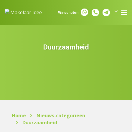
Spring naar inhoud
Winschoten
Groningen
Assen
Duurzaamheid
Home
Nieuws-categorieen
Duurzaamheid