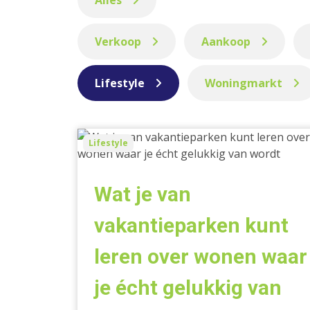
Alles
Verkoop
Aankoop
Lifestyle
Woningmarkt
Wat
Lifestyle
je
van
vakantieparken
Wat je van
kunt
leren
vakantieparken kunt
over
leren over wonen waar
wonen
waar
je écht gelukkig van
je
écht