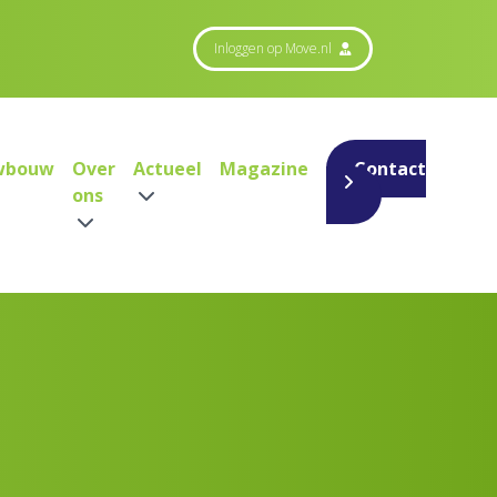
Inloggen op Move.nl
wbouw
Over
Actueel
Magazine
Contact
ons