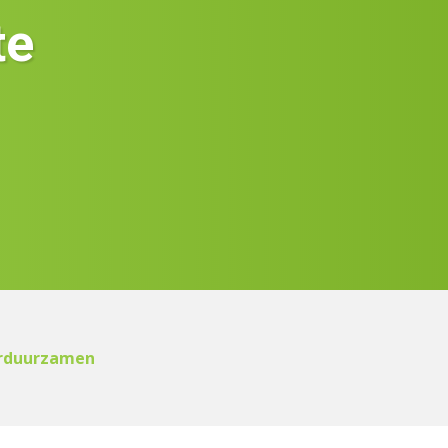
te
verduurzamen