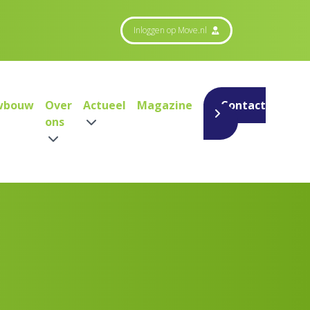
Inloggen op Move.nl
wbouw
Over
Actueel
Magazine
Contact
ons