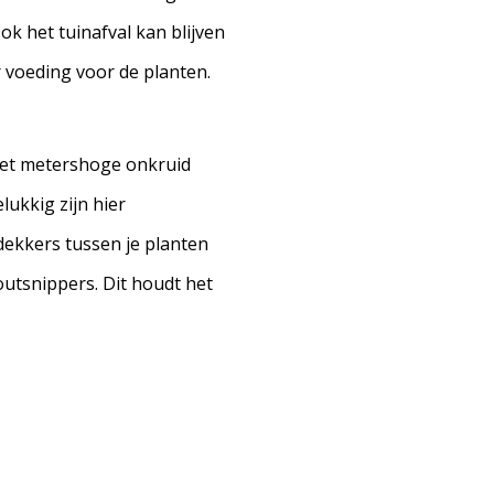
k het tuinafval kan blijven
r voeding voor de planten.
het metershoge onkruid
lukkig zijn hier
ekkers tussen je planten
utsnippers. Dit houdt het