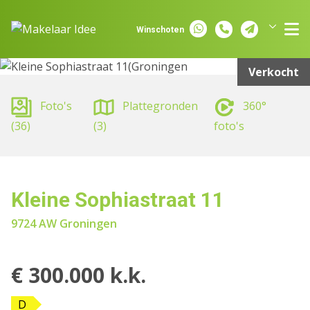
Spring naar inhoud
Winschoten
Groningen
Assen
Verkocht
Foto's
Plattegronden
360°
(36)
(3)
foto's
Kleine Sophiastraat 11
9724 AW Groningen
€ 300.000 k.k.
D