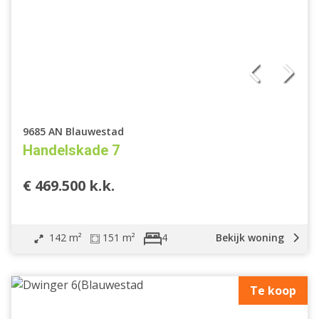
9685 AN Blauwestad
Handelskade 7
€ 469.500 k.k.
142 m²
151 m²
Bekijk woning
4
Te koop