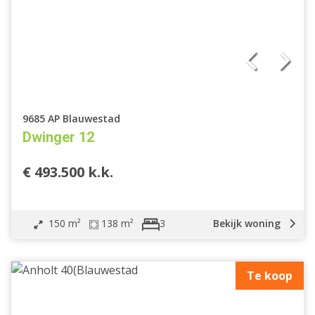
9685 AP Blauwestad
Dwinger 12
€ 493.500 k.k.
150 m²
138 m²
Bekijk woning
3
Te koop