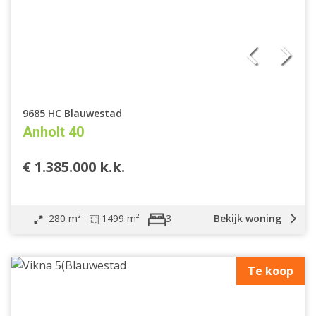
9685 HC Blauwestad
Anholt 40
€ 1.385.000 k.k.
280 m²
1499 m²
Bekijk woning
3
Te koop