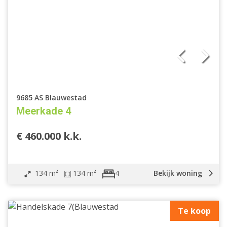
Geschakelde woning
2 onder 1 kapwoning
Tussenwoning
Hoekwoning
Eindwoning
Halfvrijstaande woning
Geschakelde 2 onder 1 kap woning
9685 AS Blauwestad
Verspringend
Meerkade 4
Woonhuis
Appartement
€ 460.000 k.k.
Bouwgrond
Overige
Nieuwbouw
134 m²
134 m²
Bekijk woning
4
Open huis
Bij het water
Te koop