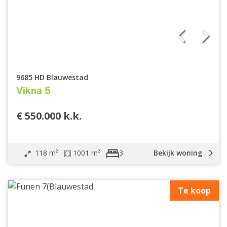
9685 HD Blauwestad
Vikna 5
€ 550.000 k.k.
118 m²
1001 m²
Bekijk woning
3
Te koop