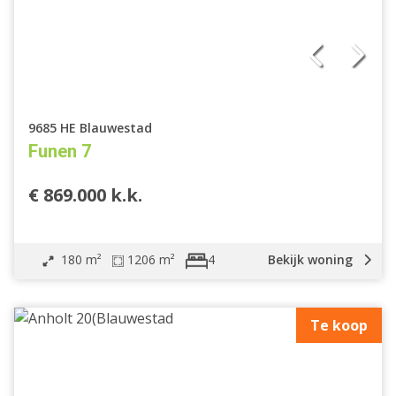
9685 HE Blauwestad
Funen 7
€ 869.000 k.k.
180 m²
1206 m²
Bekijk woning
4
Te koop