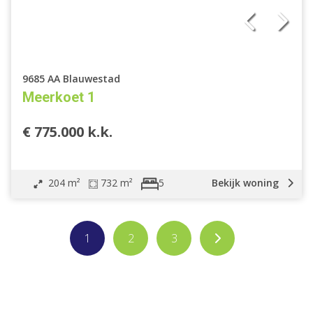
9685 AA Blauwestad
Meerkoet 1
€ 775.000 k.k.
204 m²
732 m²
Bekijk woning
5
1
2
3