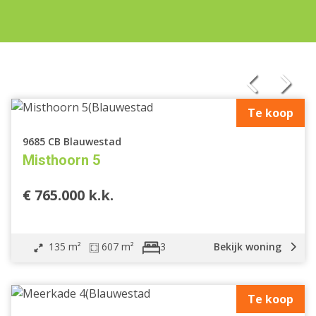
Te koop
9685 CB Blauwestad
Misthoorn 5
€ 765.000 k.k.
135 m²
607 m²
Bekijk woning
3
Te koop
Vrijstaande woning