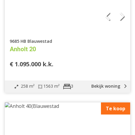
9685 HB Blauwestad
Anholt 20
€ 1.095.000 k.k.
258 m²
1563 m²
Bekijk woning
3
Te koop