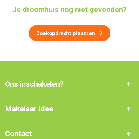
Je droomhuis nog niet gevonden?
Zoekopdracht plaatsen
Ons inschakelen?
Werkgebied: Noord-
De beste deal
Nederland
Makelaar Idee
Online waarde check
Beoordelingen
Veelgestelde vragen
Contact