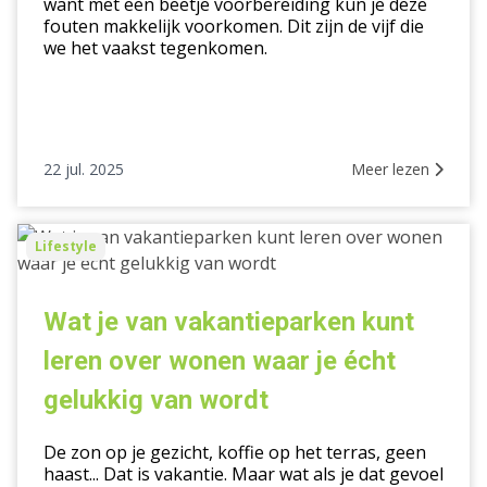
want met een beetje voorbereiding kun je deze
van
fouten makkelijk voorkomen. Dit zijn de vijf die
we het vaakst tegenkomen.
een
huis
22 jul. 2025
Meer lezen
Wat
Lifestyle
je
van
vakantieparken
Wat je van vakantieparken kunt
kunt
leren over wonen waar je écht
leren
over
gelukkig van wordt
wonen
waar
De zon op je gezicht, koffie op het terras, geen
je
haast... Dat is vakantie. Maar wat als je dat gevoel