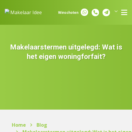
Spring naar inhoud
Winschoten
Groningen
Assen
Makelaarstermen uitgelegd: Wat is
het eigen woningforfait?
Home
Blog