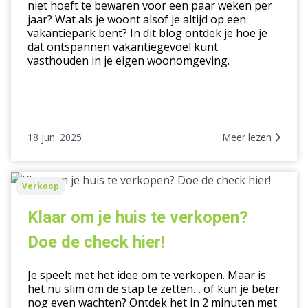
niet hoeft te bewaren voor een paar weken per
écht
jaar? Wat als je woont alsof je altijd op een
gelukkig
vakantiepark bent? In dit blog ontdek je hoe je
van
dat ontspannen vakantiegevoel kunt
wordt
vasthouden in je eigen woonomgeving.
18 jun. 2025
Meer lezen
Klaar
Verkoop
om
je
Klaar om je huis te verkopen?
huis
Doe de check hier!
te
verkopen?
Je speelt met het idee om te verkopen. Maar is
Doe
het nu slim om de stap te zetten… of kun je beter
de
nog even wachten? Ontdek het in 2 minuten met