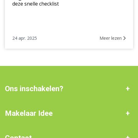
check
deze snelle checklist
hier!
24 apr. 2025
Meer lezen
Ons inschakelen?
Werkgebied: Noord-
De beste deal
Nederland
Makelaar Idee
Online waarde check
Beoordelingen
Veelgestelde vragen