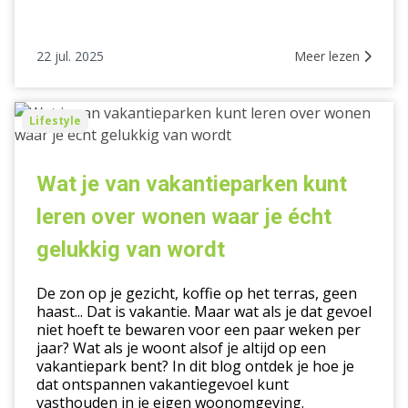
22 jul. 2025
Meer lezen
Wat
Lifestyle
je
van
vakantieparken
Wat je van vakantieparken kunt
kunt
leren over wonen waar je écht
leren
over
gelukkig van wordt
wonen
waar
De zon op je gezicht, koffie op het terras, geen
je
haast... Dat is vakantie. Maar wat als je dat gevoel
niet hoeft te bewaren voor een paar weken per
écht
jaar? Wat als je woont alsof je altijd op een
gelukkig
vakantiepark bent? In dit blog ontdek je hoe je
van
dat ontspannen vakantiegevoel kunt
wordt
vasthouden in je eigen woonomgeving.