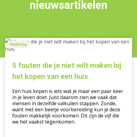
nieuwsartikelen
5
Aankoop
fouten
die
je
5 fouten die je niet wilt maken bij
niet
het kopen van een huis
wilt
maken
Een huis kopen is iets wat je maar een paar keer
bij
in je leven doet. Juist daarom zien we vaak dat
het
mensen in dezelfde valkuilen stappen. Zonde,
kopen
want met een beetje voorbereiding kun je deze
van
fouten makkelijk voorkomen. Dit zijn de vijf die
we het vaakst tegenkomen.
een
huis