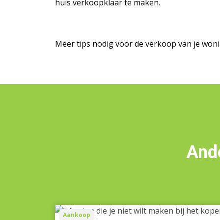
huis verkoopklaar te maken.
Meer tips nodig voor de verkoop van je woni
Ande
5
Aankoop