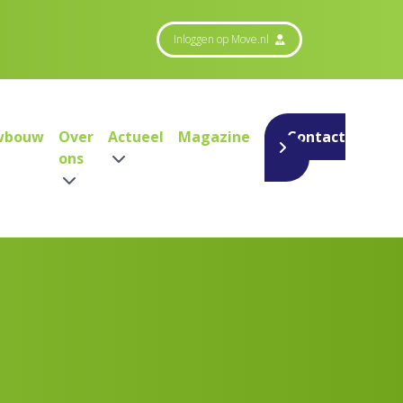
Inloggen op Move.nl
wbouw
Over
Actueel
Magazine
Contact
ons