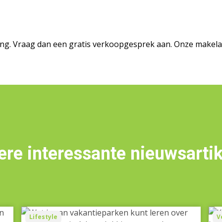
ng. Vraag dan een gratis verkoopgesprek aan. Onze makelaar 
re interessante nieuwsarti
Wat
Kla
Lifestyle
V