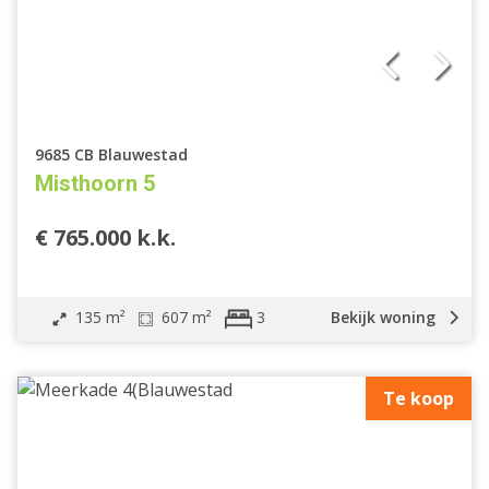
9685 CB Blauwestad
Misthoorn 5
€ 765.000 k.k.
135 m²
607 m²
Bekijk woning
3
Te koop