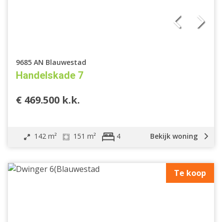
9685 AN Blauwestad
Handelskade 7
€ 469.500 k.k.
142 m²
151 m²
Bekijk woning
4
Te koop