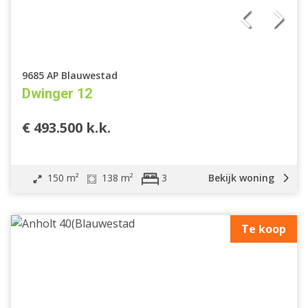
9685 AP Blauwestad
Dwinger 12
€ 493.500 k.k.
150 m²
138 m²
Bekijk woning
3
Te koop