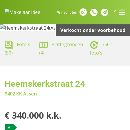
Spring naar inhoud
Winschoten
Groningen
Assen
Verkocht onder voorbehoud
Foto's
Plattegronden
360°
(50)
(4)
foto's
Heemskerkstraat 24
9402 KK Assen
€ 340.000 k.k.
A