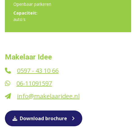
Openbaar parkeren
Capaciteit:
auto's
Makelaar Idee
0597 - 43 10 66
06-11091597
info@makelaaridee.nl
Download brochure