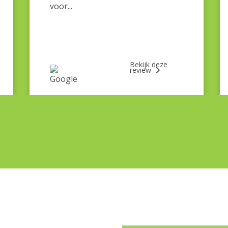
voor...
Bekijk deze
review