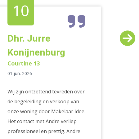
10
1
Dhr. Jurre
Jan
Konijnenburg
26 mei
Courtine 13
Andre 
01 jun. 2026
goed e
humor.
Wij zijn ontzettend tevreden over
of had
de begeleiding en verkoop van
snel e
onze woning door Makelaar Idee.
makela
Het contact met Andre verliep
ottens.
professioneel en prettig. Andre