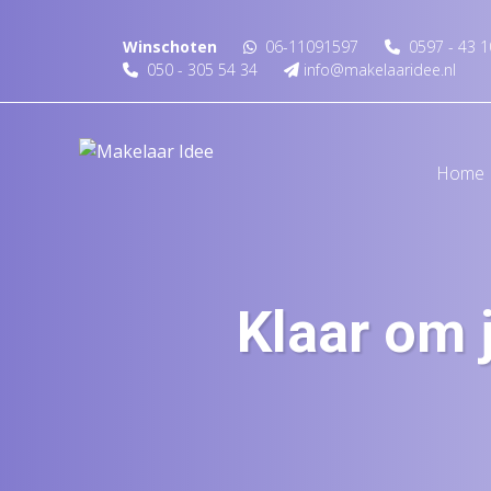
Spring naar inhoud
Winschoten
06-11091597
0597 - 43 1
050 - 305 54 34
info@makelaaridee.nl
Home
Klaar om