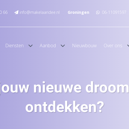
0 66
info@makelaaridee.nl
Groningen
06-11091597
Diensten
Aanbod
Nieuwbouw
Over ons
 jouw nieuwe droom
ontdekken?