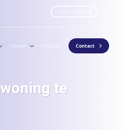
Inloggen op Move.nl
Actueel
Magazine
Contact
woning te