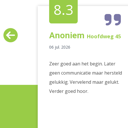
8.3
Anoniem
e
Hoofdweg 45
06 jul. 2026
Zeer goed aan het begin. Later
n het
geen communicatie maar hersteld
Ze zijn
gelukkig. Vervelend maar gelukt.
r zelfs
Verder goed hoor.
t via