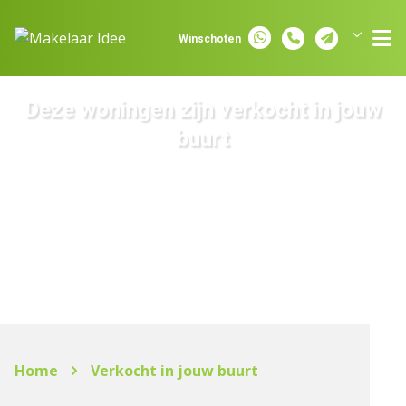
Spring naar inhoud
Winschoten
Groningen
Assen
Deze woningen zijn verkocht in jouw
buurt
Home
Verkocht in jouw buurt