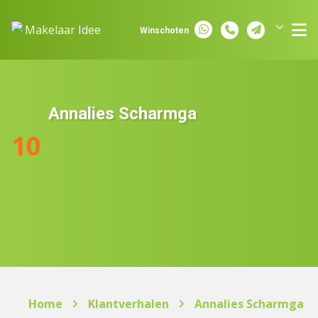
Spring naar inhoud
Winschoten
Groningen
Assen
Annalies Scharmga
10
Home
Klantverhalen
Annalies Scharmga