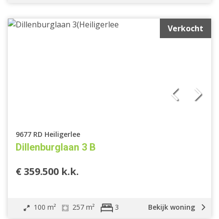
Verkocht
9677 RD Heiligerlee
Dillenburglaan 3 B
€ 359.500 k.k.
100 m²
257 m²
Bekijk woning
3