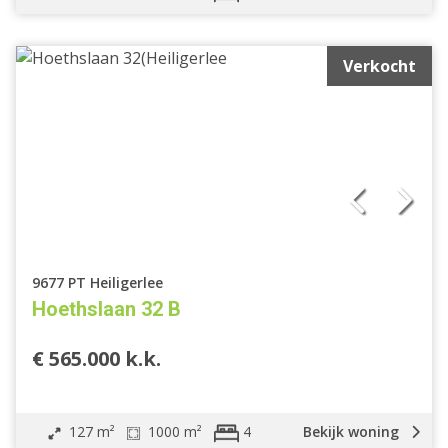
Verkocht
9677 PT Heiligerlee
Hoethslaan 32 B
€ 565.000 k.k.
127 m²
1000 m²
Bekijk woning
4