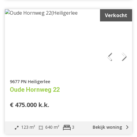
Verkocht
9677 PN Heiligerlee
Oude Hornweg 22
€ 475.000 k.k.
123 m²
640 m²
Bekijk woning
3