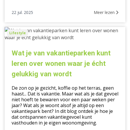
22 jul. 2025
Meer lezen
Wat
Lifestyle
je
van
vakantieparken
Wat je van vakantieparken kunt
kunt
leren over wonen waar je écht
leren
over
gelukkig van wordt
wonen
waar
De zon op je gezicht, koffie op het terras, geen
je
haast... Dat is vakantie. Maar wat als je dat gevoel
niet hoeft te bewaren voor een paar weken per
écht
jaar? Wat als je woont alsof je altijd op een
gelukkig
vakantiepark bent? In dit blog ontdek je hoe je
van
dat ontspannen vakantiegevoel kunt
wordt
vasthouden in je eigen woonomgeving.