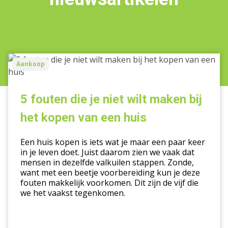
5
Aankoop
fouten
die
je
5 fouten die je niet wilt maken bij
niet
het kopen van een huis
wilt
maken
Een huis kopen is iets wat je maar een paar keer
bij
in je leven doet. Juist daarom zien we vaak dat
het
mensen in dezelfde valkuilen stappen. Zonde,
kopen
want met een beetje voorbereiding kun je deze
van
fouten makkelijk voorkomen. Dit zijn de vijf die
we het vaakst tegenkomen.
een
huis